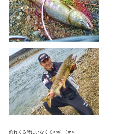
釣れてる時にいなくて<m(__)m>