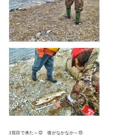
1投目で来た～😊 後がなかなか～😞