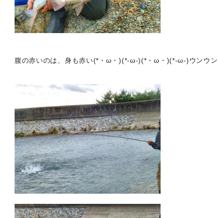
腹の赤いのは、身も赤い(*・ω・)(*-ω-)(*・ω・)(*-ω-)ウンウン