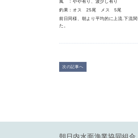
風 ：やや有り、波少し有り
釣果：オス 25尾 メス 5尾
前日同様、朝より平均的に上流.下流関
た。
次の記事へ
朝日内水面漁業協同組合