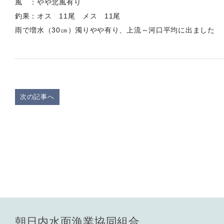
風 ：やや北風有り
釣果：オス 11尾 メス 11尾
雨で増水（30㎝）濁りやや有り、上流～河口平均に出ました
次の記事へ
朝日内水面漁業協同組合