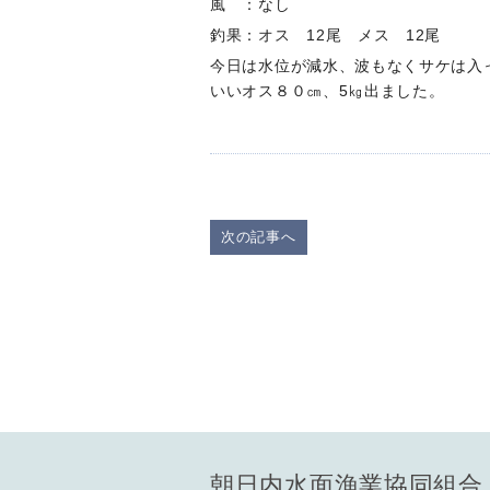
風 ：なし
釣果：オス 12尾 メス 12尾
今日は水位が減水、波もなくサケは入
いいオス８０㎝、5㎏出ました。
次の記事へ
朝日内水面漁業協同組合