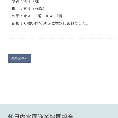
水質：濁り（強）
風 ：有り（強風）
釣果：オス 1尾 メス 2尾
前夜より強い雨で60㎝位増水し苦戦でした。
次の記事へ
朝日内水面漁業協同組合