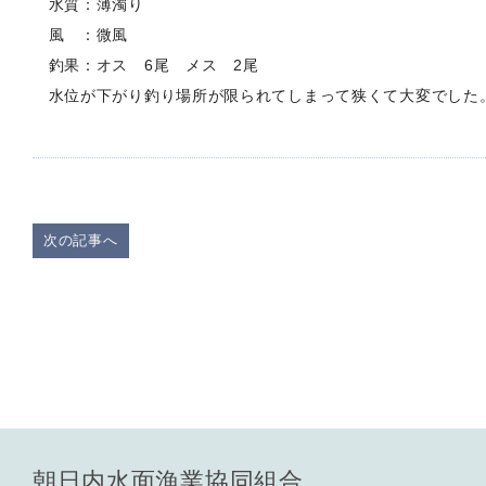
水質：薄濁り
風 ：微風
釣果：オス 6尾 メス 2尾
水位が下がり釣り場所が限られてしまって狭くて大変でした
次の記事へ
朝日内水面漁業協同組合