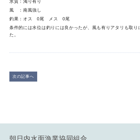
水質：濁り有り
風 ：南風強し
釣果：オス 0尾 メス 0尾
条件的には水位は釣りには良かったが、風も有りアタリも取り
た。
次の記事へ
朝日内水面漁業協同組合