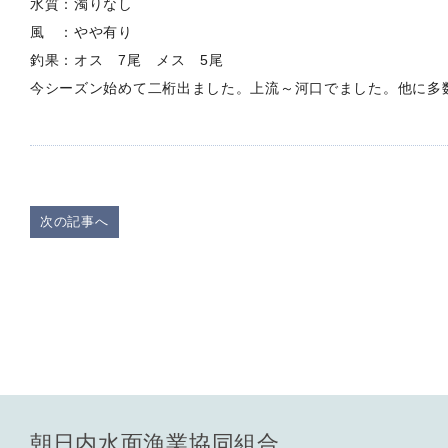
水質：濁りなし
風 ：やや有り
釣果：オス 7尾 メス 5尾
今シーズン始めて二桁出ました。上流～河口でました。他に多
次の記事へ
朝日内水面漁業協同組合