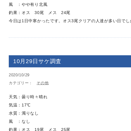
風 ：やや有り北風
釣果：オス 30尾 メス 24尾
今日は1日中寒かったです。オス3尾クリアの人達が多い日でし
10月29日サケ調査
2020/10/29
カテゴリー：
その他
天気：曇り時々晴れ
気温：17℃
水質：濁りなし
風 ：なし
釣果：オス 19尾 メス 25尾