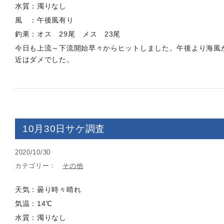
水質：濁りなし
風 ：午後風有り
釣果：オス 29尾 メス 23尾
今日も上流～下流開始早々からヒットしました。午後より海風
近はダメでした。
10月30日サケ調査
2020/10/30
カテゴリー：
その他
天気：曇り時々晴れ
気温：14℃
水質：濁りなし