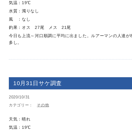
気温：19℃
水質：濁りなし
風 ：なし
釣果：オス 27尾 メス 21尾
今日も上流～河口順調に平均に出ました。ルアーマンの人達が
多し。
10月31日サケ調査
2020/10/31
カテゴリー：
その他
天気：晴れ
気温：19℃