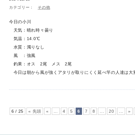
カテゴリー：
その他
今日の小川
天気：晴れ時々曇り
気温：14.0℃
水質：濁りなし
風 ：強風
釣果：オス 2尾 メス 2尾
今日は朝から風が強くアタリが取りにくく延べ竿の人達は大
6 / 25
« 先頭
«
...
4
5
6
7
8
...
20
...
»